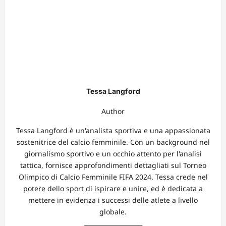
Tessa Langford
Author
Tessa Langford è un'analista sportiva e una appassionata
sostenitrice del calcio femminile. Con un background nel
giornalismo sportivo e un occhio attento per l'analisi
tattica, fornisce approfondimenti dettagliati sul Torneo
Olimpico di Calcio Femminile FIFA 2024. Tessa crede nel
potere dello sport di ispirare e unire, ed è dedicata a
mettere in evidenza i successi delle atlete a livello
globale.