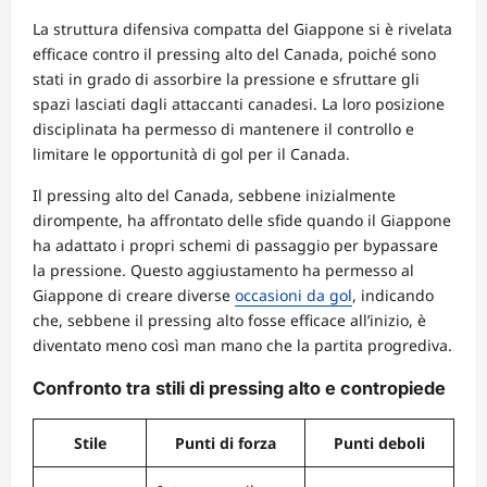
La struttura difensiva compatta del Giappone si è rivelata
efficace contro il pressing alto del Canada, poiché sono
stati in grado di assorbire la pressione e sfruttare gli
spazi lasciati dagli attaccanti canadesi. La loro posizione
disciplinata ha permesso di mantenere il controllo e
limitare le opportunità di gol per il Canada.
Il pressing alto del Canada, sebbene inizialmente
dirompente, ha affrontato delle sfide quando il Giappone
ha adattato i propri schemi di passaggio per bypassare
la pressione. Questo aggiustamento ha permesso al
Giappone di creare diverse
occasioni da gol
, indicando
che, sebbene il pressing alto fosse efficace all’inizio, è
diventato meno così man mano che la partita progrediva.
Confronto tra stili di pressing alto e contropiede
Stile
Punti di forza
Punti deboli