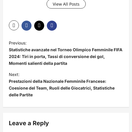
View All Posts
P
Previous:
o
Statistiche avanzate nel Torneo Olimpico Femminile FIFA
s
2024: Tiri in porta, Tassi di conversione dei gol,
Momenti salienti della partita
t
Next:
n
Prestazioni della Nazionale Femminile Francese:
a
Coesione del Team, Ruoli delle Giocatrici, Statistiche
v
delle Partite
i
g
a
Leave a Reply
t