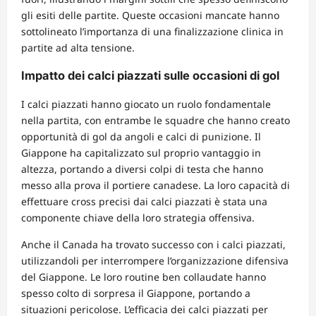
gli esiti delle partite. Queste occasioni mancate hanno
sottolineato l’importanza di una finalizzazione clinica in
partite ad alta tensione.
Impatto dei calci piazzati sulle occasioni di gol
I calci piazzati hanno giocato un ruolo fondamentale
nella partita, con entrambe le squadre che hanno creato
opportunità di gol da angoli e calci di punizione. Il
Giappone ha capitalizzato sul proprio vantaggio in
altezza, portando a diversi colpi di testa che hanno
messo alla prova il portiere canadese. La loro capacità di
effettuare cross precisi dai calci piazzati è stata una
componente chiave della loro strategia offensiva.
Anche il Canada ha trovato successo con i calci piazzati,
utilizzandoli per interrompere l’organizzazione difensiva
del Giappone. Le loro routine ben collaudate hanno
spesso colto di sorpresa il Giappone, portando a
situazioni pericolose. L’efficacia dei calci piazzati per