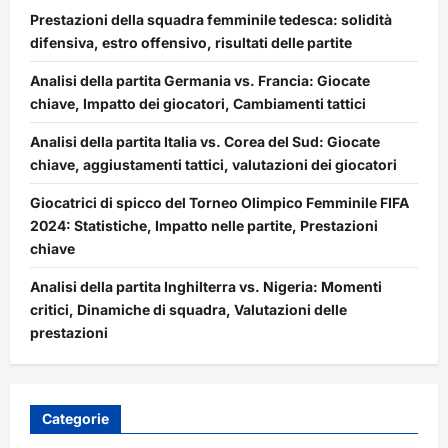
Prestazioni della squadra femminile tedesca: solidità
difensiva, estro offensivo, risultati delle partite
Analisi della partita Germania vs. Francia: Giocate
chiave, Impatto dei giocatori, Cambiamenti tattici
Analisi della partita Italia vs. Corea del Sud: Giocate
chiave, aggiustamenti tattici, valutazioni dei giocatori
Giocatrici di spicco del Torneo Olimpico Femminile FIFA
2024: Statistiche, Impatto nelle partite, Prestazioni
chiave
Analisi della partita Inghilterra vs. Nigeria: Momenti
critici, Dinamiche di squadra, Valutazioni delle
prestazioni
Categorie