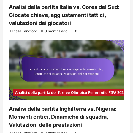
Analisi della partita Italia vs. Corea del Sud:
Giocate chiave, aggiustamenti tattici,
valutazioni dei giocatori
Tessa Langford
3 months ago
0
Analisi della partita del Torneo Olimpico Femminile FIFA 2024
Analisi della partita Inghilterra vs. Nigeria:
Momenti critici, Dinamiche di squadra,
Valutazioni delle prestazioni
Tessa Langford
3 months ago
0