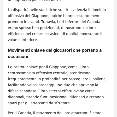
La disparità nelle statistiche sui tiri evidenzia il dominio
offensivo del Giappone, poiché hanno costantemente
premuto in avanti. Tuttavia, i tiri inferiori del Canada
erano spesso ben posizionati, dimostrando la loro
efficienza nel creare occasioni di qualità nonostante il
volume inferiore.
Movimenti chiave dei giocatori che portano a
occasioni
I giocatori chiave per il Giappone, come il loro
centrocampista offensivo centrale, scendevano
frequentemente in profondità per raccogliere il pallone,
facilitando veloci passaggi uno-due che aprivano la
difesa canadese. I loro esterni effettuavano corse
diagonali, tirando fuori posizione i difensori e creando
spazi per gli attaccanti da sfruttare.
Per il Canada, il movimento dei loro attaccanti è stato