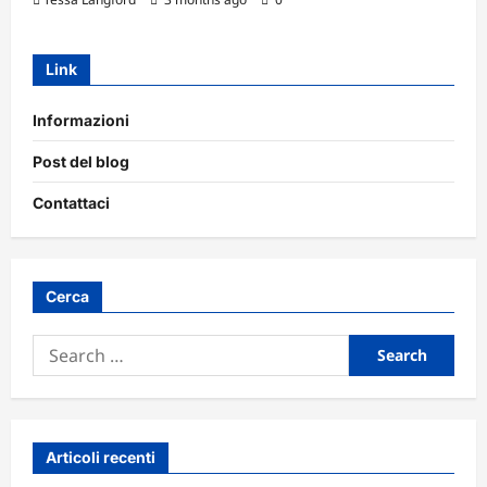
Link
Informazioni
Post del blog
Contattaci
Cerca
Search
for:
Articoli recenti