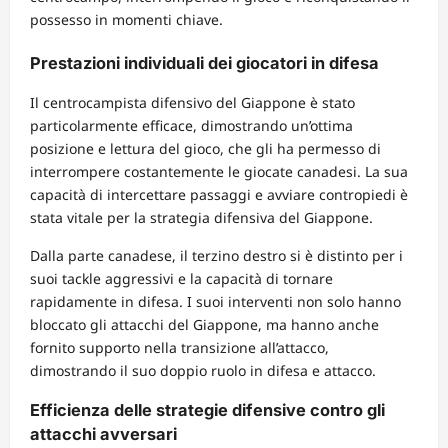
possesso in momenti chiave.
Prestazioni individuali dei giocatori in difesa
Il centrocampista difensivo del Giappone è stato
particolarmente efficace, dimostrando un’ottima
posizione e lettura del gioco, che gli ha permesso di
interrompere costantemente le giocate canadesi. La sua
capacità di intercettare passaggi e avviare contropiedi è
stata vitale per la strategia difensiva del Giappone.
Dalla parte canadese, il terzino destro si è distinto per i
suoi tackle aggressivi e la capacità di tornare
rapidamente in difesa. I suoi interventi non solo hanno
bloccato gli attacchi del Giappone, ma hanno anche
fornito supporto nella transizione all’attacco,
dimostrando il suo doppio ruolo in difesa e attacco.
Efficienza delle strategie difensive contro gli
attacchi avversari