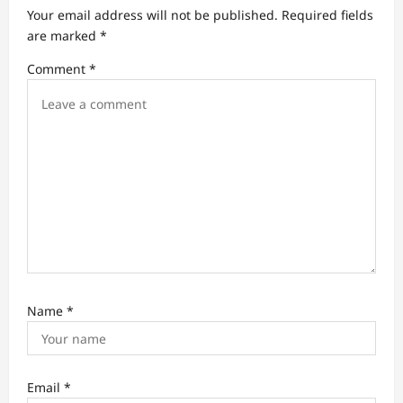
Your email address will not be published.
Required fields
i
are marked
*
o
Comment
*
n
Name
*
Email
*