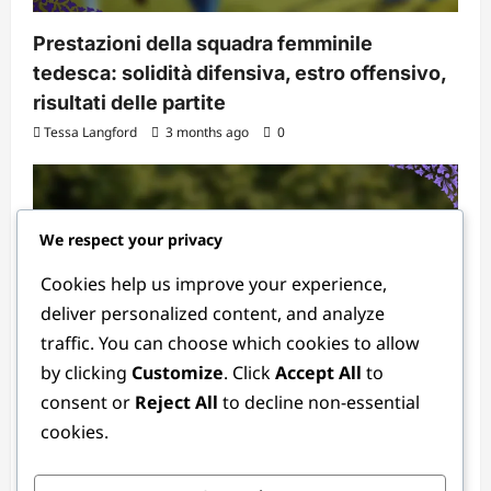
Prestazioni della squadra femminile
tedesca: solidità difensiva, estro offensivo,
risultati delle partite
Tessa Langford
3 months ago
0
We respect your privacy
Cookies help us improve your experience,
deliver personalized content, and analyze
traffic. You can choose which cookies to allow
Analisi della partita del Torneo Olimpico Femminile FIFA 2024
by clicking
Customize
. Click
Accept All
to
consent or
Reject All
to decline non-essential
Analisi della partita Germania vs. Francia:
cookies.
Giocate chiave, Impatto dei giocatori,
Cambiamenti tattici