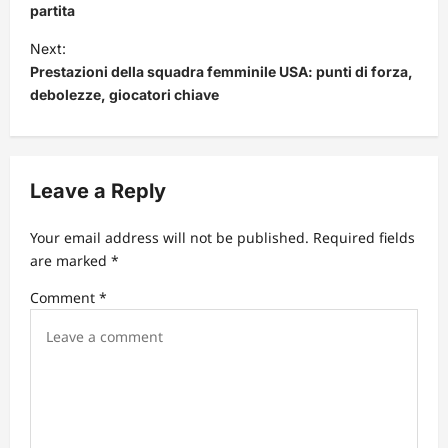
partita
t
Next:
n
Prestazioni della squadra femminile USA: punti di forza,
a
debolezze, giocatori chiave
v
i
g
Leave a Reply
a
t
Your email address will not be published.
Required fields
are marked
*
i
Comment
*
o
n