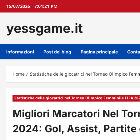
Skip
15/07/2026
7:01:22 PM
to
content
yessgame.it
Informazioni
Post del blog
Pagina principale
Conta
Home
Statistiche delle giocatrici nel Torneo Olimpico Fem
Statistiche delle giocatrici nel Torneo Olimpico Femminile FIFA 20
Migliori Marcatori Nel To
2024: Gol, Assist, Partite