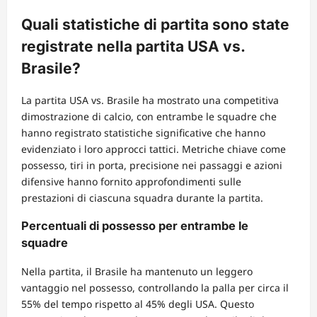
Quali statistiche di partita sono state
registrate nella partita USA vs.
Brasile?
La partita USA vs. Brasile ha mostrato una competitiva
dimostrazione di calcio, con entrambe le squadre che
hanno registrato statistiche significative che hanno
evidenziato i loro approcci tattici. Metriche chiave come
possesso, tiri in porta, precisione nei passaggi e azioni
difensive hanno fornito approfondimenti sulle
prestazioni di ciascuna squadra durante la partita.
Percentuali di possesso per entrambe le
squadre
Nella partita, il Brasile ha mantenuto un leggero
vantaggio nel possesso, controllando la palla per circa il
55% del tempo rispetto al 45% degli USA. Questo