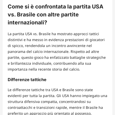
Come si è confrontata la partita USA
vs. Brasile con altre partite
internazionali?
La partita USA vs. Brasile ha mostrato approcci tattici
distintivi e ha messo in evidenza prestazioni di giocatori
di spicco, rendendola un incontro avvincente nel
panorama del calcio internazionale. Rispetto ad altre
partite, questo gioco ha enfatizzato battaglie strategiche
e brillantezza individuale, contribuendo alla sua
importanza nella recente storia del calcio.
Differenze tattiche
Le differenze tattiche tra USA e Brasile sono state
evidenti per tutta la partita. Gli USA hanno impiegato una
struttura difensiva compatta, concentrandosi su
controattacchi e transizioni rapide, mentre il Brasile ha
preferito un approccio più orientato al possesso,