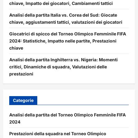
chiave, Impatto dei giocatori, Cambiamenti tattici
Analisi della partita Italia vs. Corea del Sud: Giocate
chiave, aggiustamenti tattici, valutazioni dei giocatori
Giocatrici di spicco del Torneo Olimpico Femminile FIFA
2024: Statistiche, Impatto nelle partite, Prestazioni
chiave
Analisi della partita Inghilterra vs. Nigeria: Momenti
critici, Dinamiche di squadra, Valutazioni delle
prestazioni
Categorie
Analisi della partita del Torneo Olimpico Femminile FIFA
2024
Prestazioni della squadra nel Torneo Olimpico