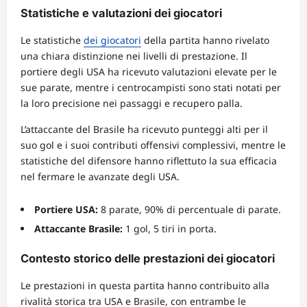
Statistiche e valutazioni dei giocatori
Le statistiche
dei giocatori
della partita hanno rivelato
una chiara distinzione nei livelli di prestazione. Il
portiere degli USA ha ricevuto valutazioni elevate per le
sue parate, mentre i centrocampisti sono stati notati per
la loro precisione nei passaggi e recupero palla.
L’attaccante del Brasile ha ricevuto punteggi alti per il
suo gol e i suoi contributi offensivi complessivi, mentre le
statistiche del difensore hanno riflettuto la sua efficacia
nel fermare le avanzate degli USA.
Portiere USA:
8 parate, 90% di percentuale di parate.
Attaccante Brasile:
1 gol, 5 tiri in porta.
Contesto storico delle prestazioni dei giocatori
Le prestazioni in questa partita hanno contribuito alla
rivalità storica tra USA e Brasile, con entrambe le