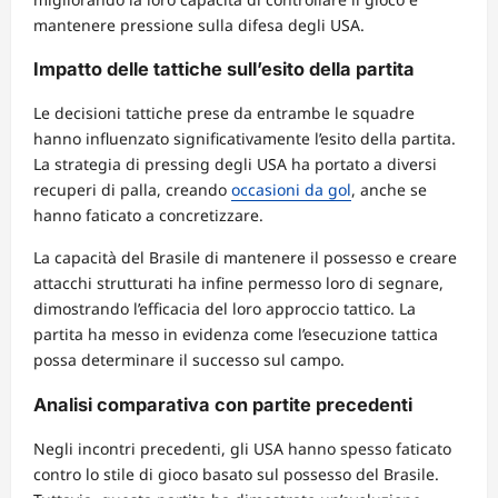
mantenere pressione sulla difesa degli USA.
Impatto delle tattiche sull’esito della partita
Le decisioni tattiche prese da entrambe le squadre
hanno influenzato significativamente l’esito della partita.
La strategia di pressing degli USA ha portato a diversi
recuperi di palla, creando
occasioni da gol
, anche se
hanno faticato a concretizzare.
La capacità del Brasile di mantenere il possesso e creare
attacchi strutturati ha infine permesso loro di segnare,
dimostrando l’efficacia del loro approccio tattico. La
partita ha messo in evidenza come l’esecuzione tattica
possa determinare il successo sul campo.
Analisi comparativa con partite precedenti
Negli incontri precedenti, gli USA hanno spesso faticato
contro lo stile di gioco basato sul possesso del Brasile.