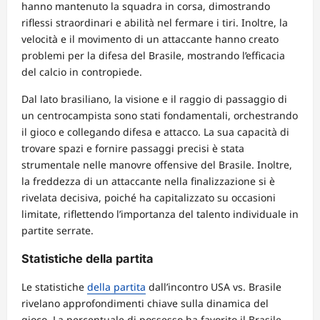
hanno mantenuto la squadra in corsa, dimostrando
riflessi straordinari e abilità nel fermare i tiri. Inoltre, la
velocità e il movimento di un attaccante hanno creato
problemi per la difesa del Brasile, mostrando l’efficacia
del calcio in contropiede.
Dal lato brasiliano, la visione e il raggio di passaggio di
un centrocampista sono stati fondamentali, orchestrando
il gioco e collegando difesa e attacco. La sua capacità di
trovare spazi e fornire passaggi precisi è stata
strumentale nelle manovre offensive del Brasile. Inoltre,
la freddezza di un attaccante nella finalizzazione si è
rivelata decisiva, poiché ha capitalizzato su occasioni
limitate, riflettendo l’importanza del talento individuale in
partite serrate.
Statistiche della partita
Le statistiche
della partita
dall’incontro USA vs. Brasile
rivelano approfondimenti chiave sulla dinamica del
gioco. La percentuale di possesso ha favorito il Brasile,