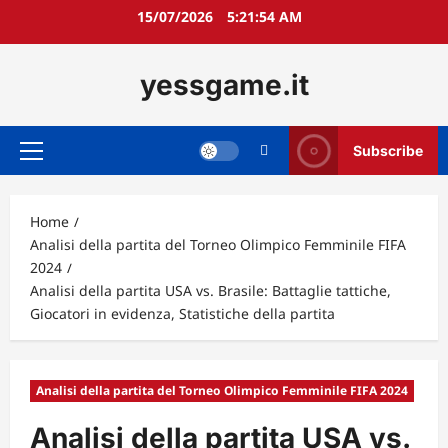
Skip
15/07/2026
5:21:55 AM
to
content
yessgame.it
Subscribe
Primary
Menu
Home
Analisi della partita del Torneo Olimpico Femminile FIFA
2024
Analisi della partita USA vs. Brasile: Battaglie tattiche,
Giocatori in evidenza, Statistiche della partita
Analisi della partita del Torneo Olimpico Femminile FIFA 2024
Analisi della partita USA vs.