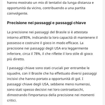
hanno mostrato un mix di tentativi da lunga distanza e
opportunità da vicino, contribuendo a una partita
coinvolgente.
Precisione nei passaggi e passaggi chiave
La precisione nei passaggi del Brasile si è attestata
intorno all’85%, indicando la loro capacità di mantenere il
possesso e costruire il gioco in modo efficace. La
precisione nei passaggi degli USA era leggermente
inferiore, circa il 78%, il che riflette il loro stile di gioco
più diretto.
I passaggi chiave sono stati cruciali per entrambe le
squadre, con il Brasile che ha effettuato diversi passaggi
incisivi che hanno portato a opportunità di gol. I
passaggi chiave degli USA, sebbene meno numerosi,
sono stati spesso decisivi nei loro controattacchi,
dimostrando l’importanza della precisione nei momenti
critici.