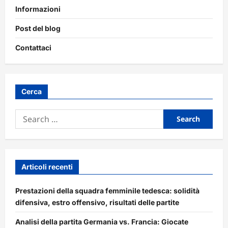
Informazioni
Post del blog
Contattaci
Cerca
Search
for:
Articoli recenti
Prestazioni della squadra femminile tedesca: solidità
difensiva, estro offensivo, risultati delle partite
Analisi della partita Germania vs. Francia: Giocate