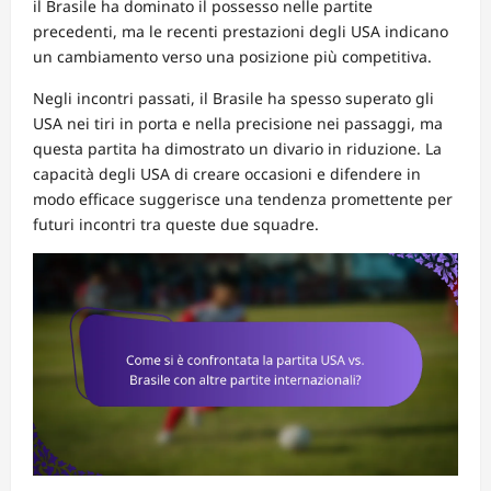
il Brasile ha dominato il possesso nelle partite
precedenti, ma le recenti prestazioni degli USA indicano
un cambiamento verso una posizione più competitiva.
Negli incontri passati, il Brasile ha spesso superato gli
USA nei tiri in porta e nella precisione nei passaggi, ma
questa partita ha dimostrato un divario in riduzione. La
capacità degli USA di creare occasioni e difendere in
modo efficace suggerisce una tendenza promettente per
futuri incontri tra queste due squadre.