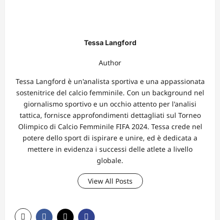
Tessa Langford
Author
Tessa Langford è un'analista sportiva e una appassionata
sostenitrice del calcio femminile. Con un background nel
giornalismo sportivo e un occhio attento per l'analisi
tattica, fornisce approfondimenti dettagliati sul Torneo
Olimpico di Calcio Femminile FIFA 2024. Tessa crede nel
potere dello sport di ispirare e unire, ed è dedicata a
mettere in evidenza i successi delle atlete a livello
globale.
View All Posts