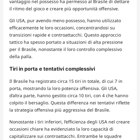
vantaggio nel possesso ha permesso al Brasile di dettare
il ritmo del gioco e creare più opportunità offensive.
Gli USA, pur avendo meno possesso, hanno utilizzato
efficacemente le loro occasioni, concentrandosi su
transizioni rapide e controattacchi. Questo approccio
tattico ha spesso portato a situazioni di alta pressione
per il Brasile, nonostante il loro controllo complessivo
della palla.
Tiri in porta e tentativi complessivi
Il Brasile ha registrato circa 15 tiri in totale, di cui 7 in
porta, mostrando la loro potenza offensiva. Gli USA,
d’altra parte, hanno gestito circa 10 tiri, con 4 che hanno
colpito il bersaglio. Questa differenza nei tentativi riflette
la strategia offensiva più aggressiva del Brasile.
Nonostante i tiri inferiori, l’efficienza degli USA nel creare
occasioni chiare ha evidenziato la loro capacità di
capitalizzare sui controattacchi. Entrambe le squadre