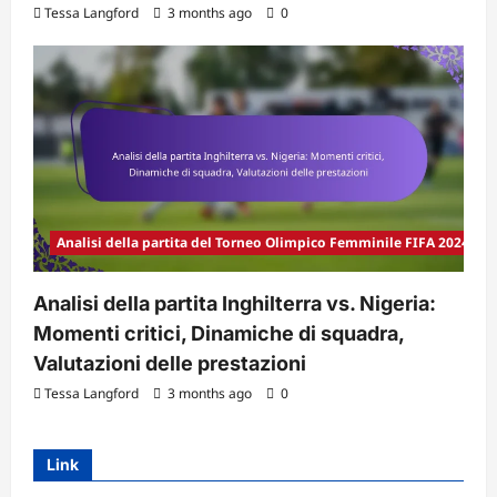
Tessa Langford
3 months ago
0
Analisi della partita del Torneo Olimpico Femminile FIFA 2024
Analisi della partita Inghilterra vs. Nigeria:
Momenti critici, Dinamiche di squadra,
Valutazioni delle prestazioni
Tessa Langford
3 months ago
0
Link