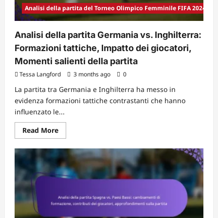
della
Analisi della partita del Torneo Olimpico Femminile FIFA 2024
partita
Analisi della partita Germania vs. Inghilterra:
Formazioni tattiche, Impatto dei giocatori,
Momenti salienti della partita
Tessa Langford
3 months ago
0
La partita tra Germania e Inghilterra ha messo in
evidenza formazioni tattiche contrastanti che hanno
influenzato le...
Read
Read More
more
about
Analisi
della
partita
Germania
vs.
Inghilterra:
Formazioni
tattiche,
Impatto
dei