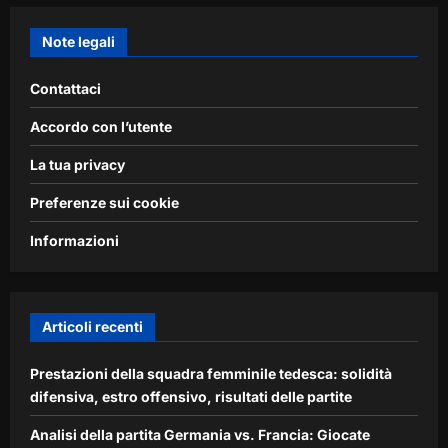
Note legali
Contattaci
Accordo con l’utente
La tua privacy
Preferenze sui cookie
Informazioni
Articoli recenti
Prestazioni della squadra femminile tedesca: solidità
difensiva, estro offensivo, risultati delle partite
Analisi della partita Germania vs. Francia: Giocate