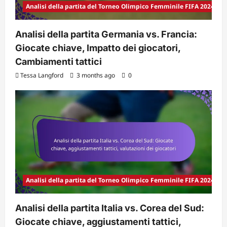
Analisi della partita del Torneo Olimpico Femminile FIFA 2024
Analisi della partita Germania vs. Francia:
Giocate chiave, Impatto dei giocatori,
Cambiamenti tattici
Tessa Langford
3 months ago
0
Analisi della partita del Torneo Olimpico Femminile FIFA 2024
Analisi della partita Italia vs. Corea del Sud:
Giocate chiave, aggiustamenti tattici,