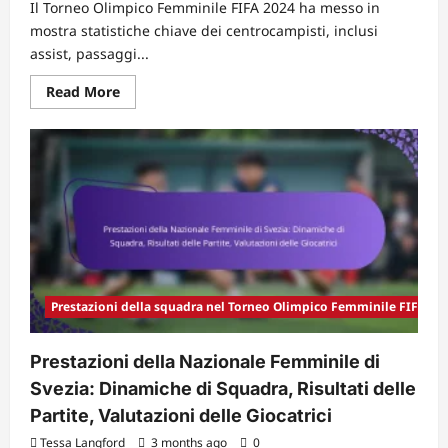
Il Torneo Olimpico Femminile FIFA 2024 ha messo in
mostra statistiche chiave dei centrocampisti, inclusi
assist, passaggi...
Read
Read More
more
about
Statistiche
dei
centrocampisti
nel
Torneo
Olimpico
Femminile
FIFA
2024:
Assist,
Passaggi
chiave,
Impatto
Prestazioni della squadra nel Torneo Olimpico Femminile FIFA 20
nella
partita
Prestazioni della Nazionale Femminile di
Svezia: Dinamiche di Squadra, Risultati delle
Partite, Valutazioni delle Giocatrici
Tessa Langford
3 months ago
0