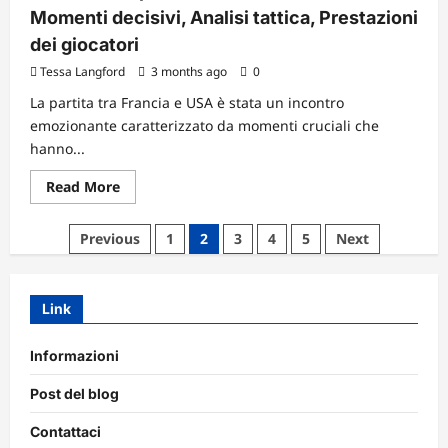
Momenti decisivi, Analisi tattica, Prestazioni
dei giocatori
Tessa Langford
3 months ago
0
La partita tra Francia e USA è stata un incontro
emozionante caratterizzato da momenti cruciali che
hanno...
Read
Read More
more
about
Analisi
Posts
Previous
1
2
3
4
5
Next
della
partita
pagination
Francia
vs.
USA:
Link
Momenti
decisivi,
Analisi
tattica,
Informazioni
Prestazioni
dei
Post del blog
giocatori
Contattaci